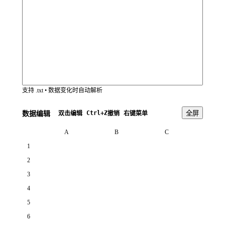
支持 .txt • 数据变化时自动解析
Ctrl+Z
全屏
数据编辑
编辑
撤销
菜单
双击
右键
A
B
C
D
1
2
3
4
5
6