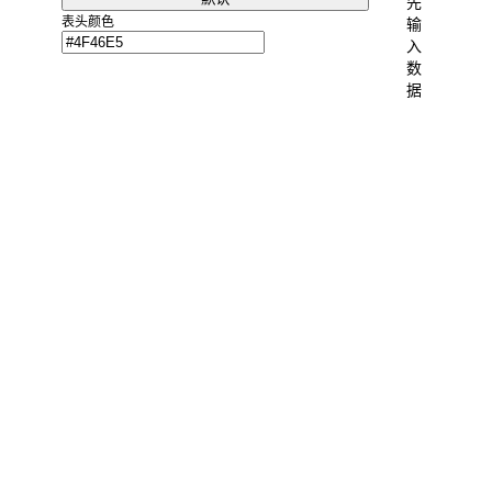
先
23
表头颜色
输
24
入
数
25
据
26
27
28
29
30
31
32
33
34
35
36
37
38