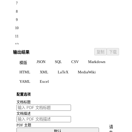
7
8
9
10
11
12
复制
下载
输出结果
13
14
JSON
SQL
CSV
Markdown
模版
15
HTML
XML
LaTeX
MediaWiki
16
YAML
Excel
PDF
17
18
配置选项
19
文档标题
20
文档描述
21
PDF 主题
请
22
默认